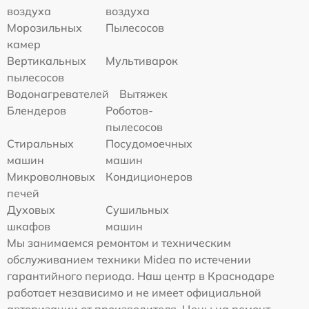
воздуха
воздуха
Морозильных
Пылесосов
камер
Вертикальных
Мультиварок
пылесосов
Водонагревателей
Вытяжек
Блендеров
Роботов-
пылесосов
Стиральных
Посудомоечных
машин
машин
Микроволновых
Кондиционеров
печей
Духовых
Сушильных
шкафов
машин
Мы занимаемся ремонтом и техническим
обслуживанием техники Midea по истечении
гарантийного периода. Наш центр в Краснодаре
работает независимо и не имеет официальной
авторизации от производителя. Цены на ремонт,