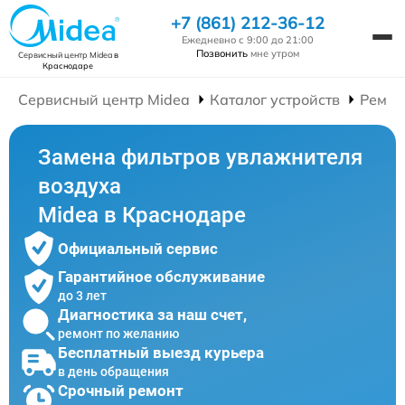
+7 (861) 212-36-12
Ежедневно с 9:00 до 21:00
Позвонить
мне утром
Сервисный центр Midea
в
Краснодаре
Сервисный центр Midea
Каталог устройств
Ремон
Замена фильтров увлажнителя
воздуха
Midea в Краснодаре
Официальный сервис
Гарантийное обслуживание
до 3 лет
Диагностика за наш счет,
ремонт по желанию
Бесплатный выезд курьера
в день обращения
Срочный ремонт