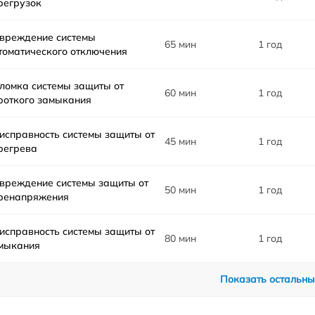
регрузок
вреждение системы
65 мин
1 год
томатического отключения
ломка системы защиты от
60 мин
1 год
роткого замыкания
исправность системы защиты от
45 мин
1 год
регрева
вреждение системы защиты от
50 мин
1 год
ренапряжения
исправность системы защиты от
80 мин
1 год
мыкания
Показать остальны