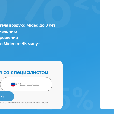
еля воздуха Midea до 3 лет
 желанию
бращения
а Midea от 35 минут
я со специалистом
вку
есь c
политикой конфиденциальности