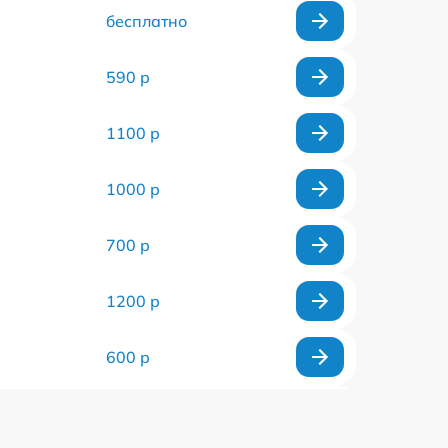
бесплатно
590 р
1100 р
1000 р
700 р
1200 р
600 р
950 р