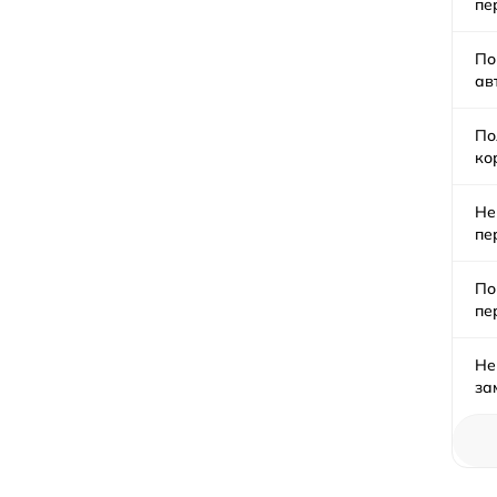
пе
По
ав
По
ко
Не
пе
По
пе
Не
за