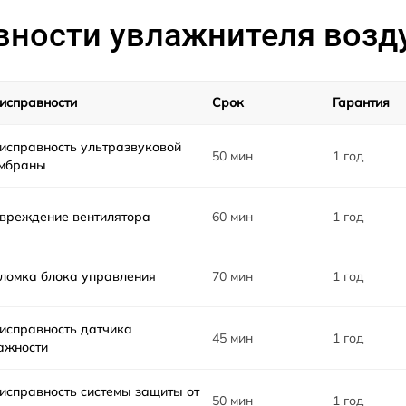
от 60 мин
вности увлажнителя возду
от 60 мин
исправности
Срок
Гарантия
от 60 мин
исправность ультразвуковой
50 мин
1 год
ля
мбраны
от 60 мин
вреждение вентилятора
60 мин
1 год
ломка блока управления
70 мин
1 год
исправность датчика
45 мин
1 год
ажности
исправность системы защиты от
50 мин
1 год