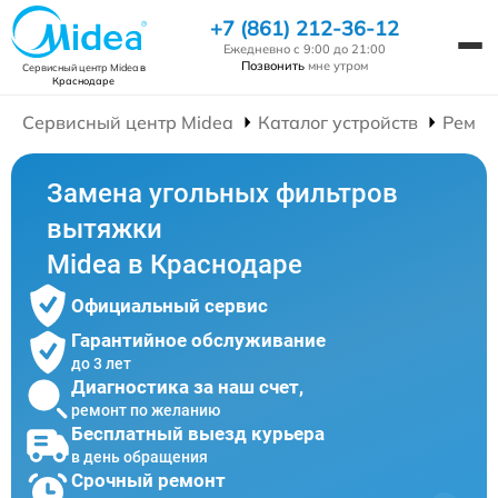
+7 (861) 212-36-12
Ежедневно с 9:00 до 21:00
Позвонить
мне утром
Сервисный центр Midea
в
Краснодаре
Сервисный центр Midea
Каталог устройств
Ремон
Замена угольных фильтров
вытяжки
Midea в Краснодаре
Официальный сервис
Гарантийное обслуживание
до 3 лет
Диагностика за наш счет,
ремонт по желанию
Бесплатный выезд курьера
в день обращения
Срочный ремонт