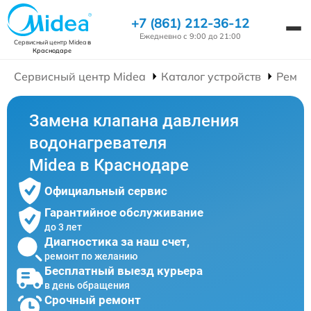
+7 (861) 212-36-12
Ежедневно с 9:00 до 21:00
Сервисный центр Midea
в
Краснодаре
Сервисный центр Midea
Каталог устройств
Ремон
Замена клапана давления
водонагревателя
Midea в Краснодаре
Официальный сервис
Гарантийное обслуживание
до 3 лет
Диагностика за наш счет,
ремонт по желанию
Бесплатный выезд курьера
в день обращения
Срочный ремонт