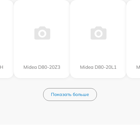
0Н
Midea D80-20Z3
Midea D80-20L1
M
Показать больше