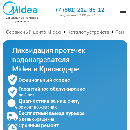
+7 (861) 212-36-12
Ежедневно с 9:00 до 21:00
Сервисный центр Midea
в
Краснодаре
Сервисный центр Midea
Каталог устройств
Ремон
Ликвидация протечек
водонагревателя
Midea в Краснодаре
Официальный сервис
Гарантийное обслуживание
до 3 лет
Диагностика за наш счет,
ремонт по желанию
Бесплатный выезд курьера
в день обращения
Срочный ремонт