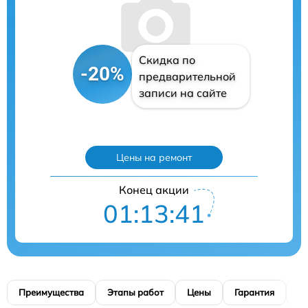
Скидка по
-20%
предварительной
записи на сайте
Цены на ремонт
Конец акции
01:13:39
Преимущества
Этапы работ
Цены
Гарантия
М