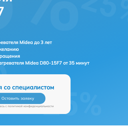
7
евателя Midea до 3 лет
 желанию
бращения
агревателя
Midea D80-15F7 от 35 минут
я со специалистом
Оставить заявку
есь c
политикой конфиденциальности