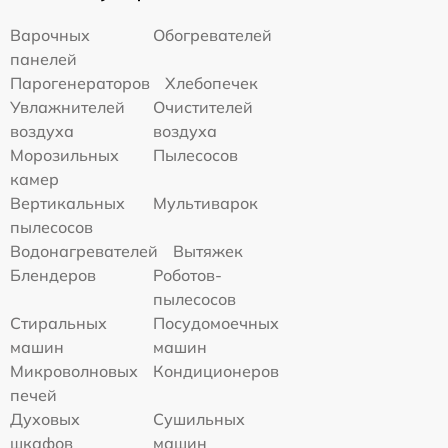
Варочных
Обогревателей
панелей
Парогенераторов
Хлебопечек
Увлажнителей
Очистителей
воздуха
воздуха
Морозильных
Пылесосов
камер
Вертикальных
Мультиварок
пылесосов
Водонагревателей
Вытяжек
Блендеров
Роботов-
пылесосов
Стиральных
Посудомоечных
машин
машин
Микроволновых
Кондиционеров
печей
Духовых
Сушильных
шкафов
машин