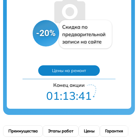
Скидка по
-20%
предварительной
записи на сайте
Цены на ремонт
Конец акции
01:13:40
Преимущества
Этапы работ
Цены
Гарантия
М