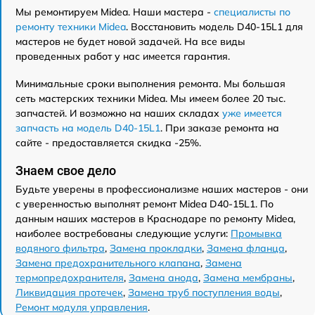
Мы ремонтируем Midea. Наши мастера -
специалисты по
ремонту техники Midea
. Восстановить модель D40-15L1 для
мастеров не будет новой задачей. На все виды
проведенных работ у нас имеется гарантия.
Минимальные сроки выполнения ремонта. Мы большая
сеть мастерских техники Midea. Мы имеем более 20 тыс.
запчастей. И возможно на наших складах
уже имеется
запчасть на модель D40-15L1
. При заказе ремонта на
сайте - предоставляется скидка -25%.
Знаем свое дело
Будьте уверены в профессионализме наших мастеров - они
с уверенностью выполнят ремонт Midea D40-15L1. По
данным наших мастеров в Краснодаре по ремонту Midea,
наиболее востребованы следующие услуги:
Промывка
водяного фильтра
,
Замена прокладки
,
Замена фланца
,
Замена предохранительного клапана
,
Замена
термопредохранителя
,
Замена анода
,
Замена мембраны
,
Ликвидация протечек
,
Замена труб поступления воды
,
Ремонт модуля управления
.