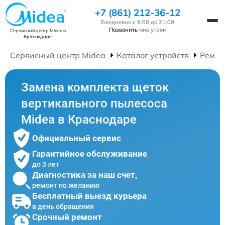
+7 (861) 212-36-12
Ежедневно с 9:00 до 21:00
Позвонить
мне утром
Сервисный центр Midea
в
Краснодаре
Сервисный центр Midea
Каталог устройств
Ремон
Замена комплекта щеток
вертикального пылесоса
Midea в Краснодаре
Официальный сервис
Гарантийное обслуживание
до 3 лет
Диагностика за наш счет,
ремонт по желанию
Бесплатный выезд курьера
в день обращения
Срочный ремонт