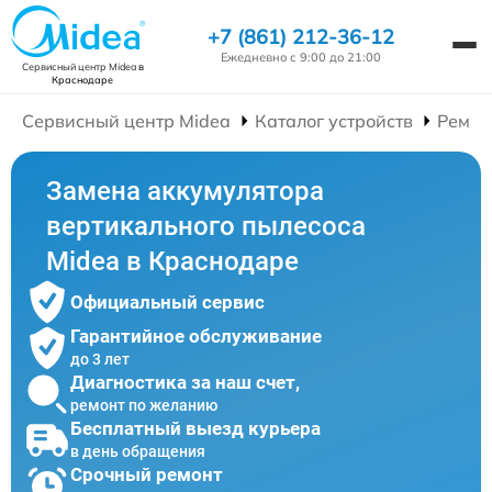
+7 (861) 212-36-12
Ежедневно с 9:00 до 21:00
Сервисный центр Midea
в
Краснодаре
Сервисный центр Midea
Каталог устройств
Ремон
Замена аккумулятора
вертикального пылесоса
Midea в Краснодаре
Официальный сервис
Гарантийное обслуживание
до 3 лет
Диагностика за наш счет,
ремонт по желанию
Бесплатный выезд курьера
в день обращения
Срочный ремонт