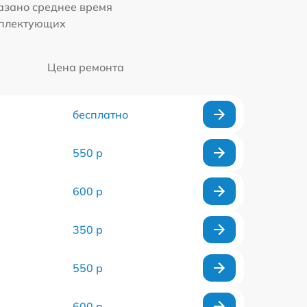
казано среднее время
мплектующих
Цена ремонта
бесплатно
550 р
600 р
350 р
550 р
600 р