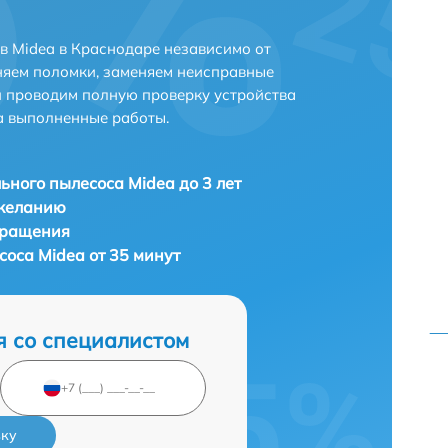
 Midea в Краснодаре независимо от
няем поломки, заменяем неисправные
и проводим полную проверку устройства
а выполненные работы.
ьного пылесоса Midea до 3 лет
 желанию
бращения
соса Midea от 35 минут
я со специалистом
вку