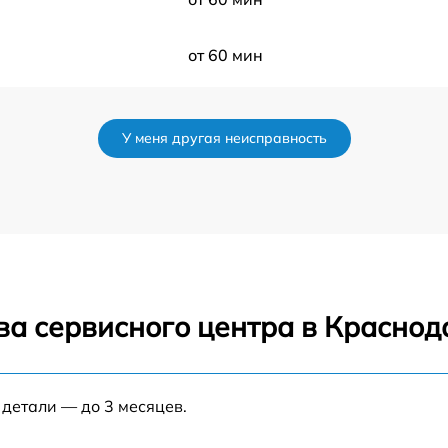
от 60 мин
от 60 мин
У меня другая неисправность
от 60 мин
от 60 мин
от 60 мин
ва сервисного центра в Краснод
от 60 мин
 детали — до 3 месяцев.