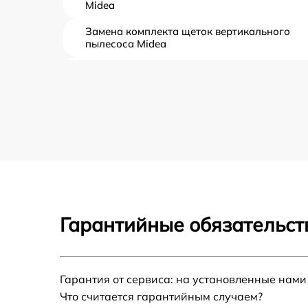
Midea
Замена комплекта щеток вертикального
пылесоса Midea
Ремонт платы управления (восстановление)
вертикального пылесоса Midea
Замена корпуса вертикального пылесоса
Midea
Замена аккумулятора вертикального
пылесоса Midea
Прошивка вертикального пылесоса Midea
Гарантийные обязательст
Ремонт электродвигателя вертикального
пылесоса Midea
Гарантия от сервиса: на установленные нами
Что считается гарантийным случаем?