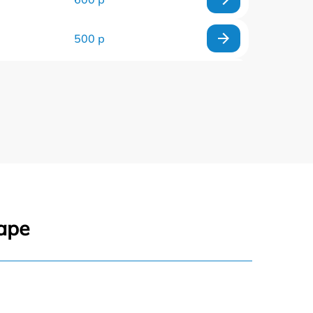
500 р
450 р
600 р
300 р
500 р
аре
700 р