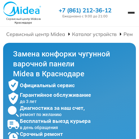
+7 (861) 212-36-12
Ежедневно с 9:00 до 21:00
Сервисный центр Midea
в
Краснодаре
Сервисный центр Midea
Каталог устройств
Ремон
Замена конфорки чугунной
варочной панели
Midea в Краснодаре
Официальный сервис
Гарантийное обслуживание
до 3 лет
Диагностика за наш счет,
ремонт по желанию
Бесплатный выезд курьера
в день обращения
Срочный ремонт