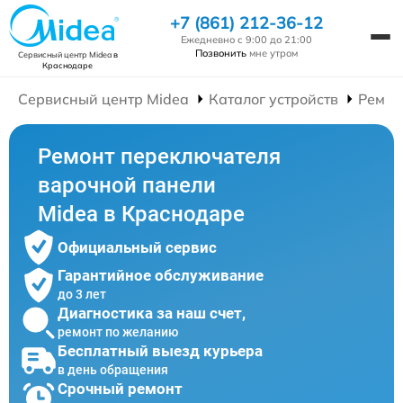
+7 (861) 212-36-12
Ежедневно с 9:00 до 21:00
Позвонить
мне утром
Сервисный центр Midea
в
Краснодаре
Сервисный центр Midea
Каталог устройств
Ремон
Ремонт переключателя
варочной панели
Midea в Краснодаре
Официальный сервис
Гарантийное обслуживание
до 3 лет
Диагностика за наш счет,
ремонт по желанию
Бесплатный выезд курьера
в день обращения
Срочный ремонт