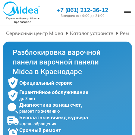
+7 (861) 212-36-12
Ежедневно с 9:00 до 21:00
Сервисный центр Midea
в
Краснодаре
Сервисный центр Midea
Каталог устройств
Ремон
Разблокировка варочной
панели варочной панели
Midea в Краснодаре
Официальный сервис
Гарантийное обслуживание
до 3 лет
Диагностика за наш счет,
ремонт по желанию
Бесплатный выезд курьера
в день обращения
Срочный ремонт