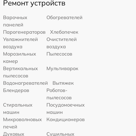
Ремонт устройств
Варочных
Обогревателей
панелей
Парогенераторов
Хлебопечек
Увлажнителей
Очистителей
воздуха
воздуха
Морозильных
Пылесосов
камер
Вертикальных
Мультиварок
пылесосов
Водонагревателей
Вытяжек
Блендеров
Роботов-
пылесосов
Стиральных
Посудомоечных
машин
машин
Микроволновых
Кондиционеров
печей
Духовых
Сушильных