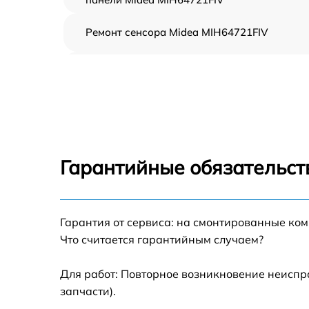
Ремонт сенсора Midea MIH64721FIV
Ремонт переключателя Midea MIH64721FIV
Разблокировка варочной панели Midea
MIH64721FIV
Замена панели управления Midea
MIH64721FIV
Гарантийные обязательст
Ремонт модуля управления Midea
MIH64721FIV
Гарантия от сервиса: на смонтированные ко
Замена сенсора Midea MIH64721FIV
Что считается гарантийным случаем?
Для работ: Повторное возникновение неиспр
запчасти).