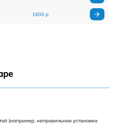
1600 р
750 р
600 р
1600 р
аре
1900 р
1600 р
той (например, неправильная установка