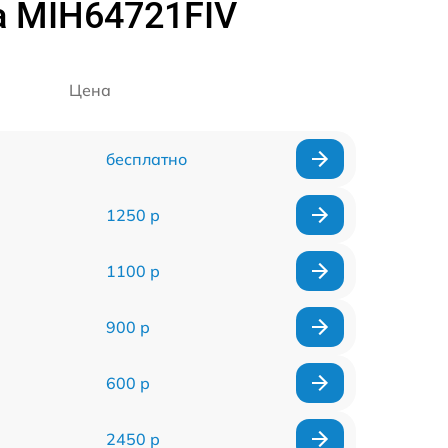
a MIH64721FIV
Цена
бесплатно
1250 р
1100 р
900 р
600 р
2450 р