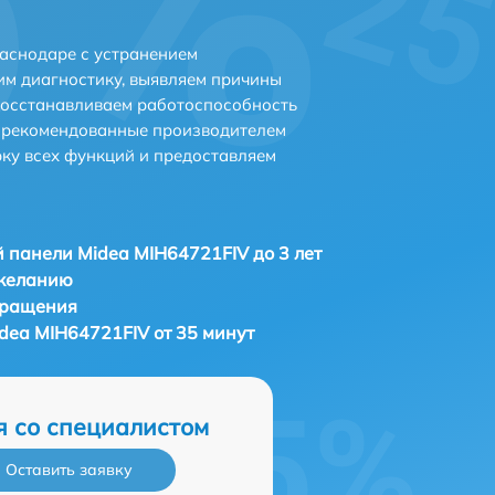
аснодаре с устранением
м диагностику, выявляем причины
восстанавливаем работоспособность
и рекомендованные производителем
рку всех функций и предоставляем
 панели Midea MIH64721FIV до 3 лет
 желанию
бращения
dea MIH64721FIV от 35 минут
я со специалистом
Оставить заявку