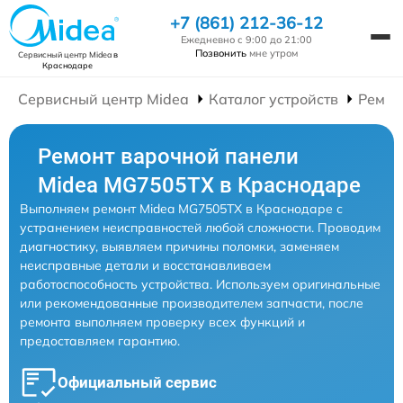
+7 (861) 212-36-12
Ежедневно с 9:00 до 21:00
Позвонить
мне утром
Сервисный центр Midea
в
Краснодаре
Сервисный центр Midea
Каталог устройств
Ремон
Ремонт варочной панели
Midea MG7505TX в Краснодаре
Выполняем ремонт Midea MG7505TX в Краснодаре с
устранением неисправностей любой сложности. Проводим
диагностику, выявляем причины поломки, заменяем
неисправные детали и восстанавливаем
работоспособность устройства. Используем оригинальные
или рекомендованные производителем запчасти, после
ремонта выполняем проверку всех функций и
предоставляем гарантию.
Официальный сервис