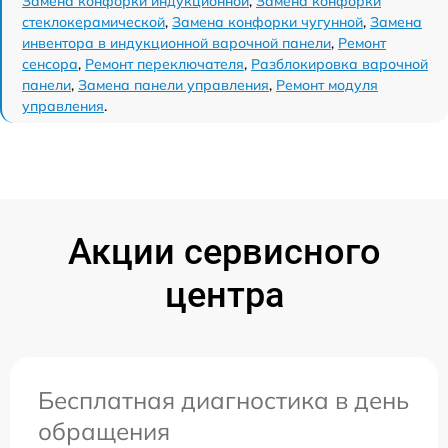
Замена конфорки индукционной
,
Замена конфорки
стеклокерамической
,
Замена конфорки чугунной
,
Замена
инвентора в индукционной варочной панели
,
Ремонт
сенсора
,
Ремонт переключателя
,
Разблокировка варочной
панели
,
Замена панели управления
,
Ремонт модуля
управления
.
Акции сервисного
центра
Бесплатная диагностика в день
обращения