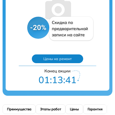
Скидка по
-20%
предварительной
записи на сайте
Цены на ремонт
Конец акции
01:13:40
Преимущества
Этапы работ
Цены
Гарантия
М