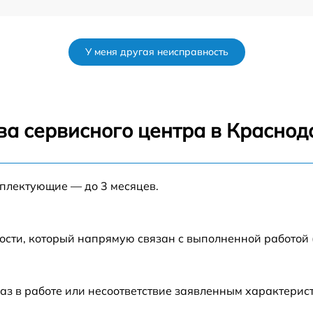
от 60 мин
У меня другая неисправность
от 60 мин
GB
от 60 мин
ва сервисного центра в Краснод
B
от 60 мин
мплектующие — до 3 месяцев.
от 60 мин
ости, который напрямую связан с выполненной работой
аз в работе или несоответствие заявленным характери