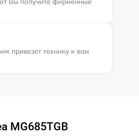
абот Вы получите фирменный
ик привезет технику к вам
dea MG685TGB