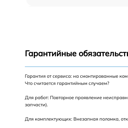
Ремонт переключателя Midea MG685TGB
Разблокировка варочной панели Midea
MG685TGB
Замена панели управления Midea MG685T
Гарантийные обязательст
Ремонт модуля управления Midea MG685TG
Гарантия от сервиса: на смонтированные ко
Замена сенсора Midea MG685TGB
Что считается гарантийным случаем?
Для работ: Повторное проявление неисправн
запчасти).
Для комплектующих: Внезапная поломка, отк