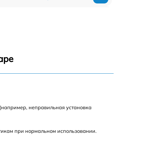
750 р
600 р
1600 р
аре
1900 р
1600 р
 (например, неправильная установка
стикам при нормальном использовании.