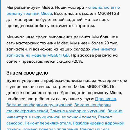
Мы ремонтируем Midea. Наши мастера -
специалисты по
ремонту техники Midea
. Восстановить модель MG684TGB
для мастеров не будет новой задачей. На все виды
проведенных работ у нас имеется гарантия.
Минимальные сроки выполнения ремонта. Мы большая
сеть мастерских техники Midea. Мы имеем более 20 тыс.
запчастей. И возможно на наших складах
уже имеется
запчасть на модель MG684TGB
. При заказе ремонта на
сайте - предоставляется скидка -25%.
Знаем свое дело
Будьте уверены в профессионализме наших мастеров - они
с уверенностью выполнят ремонт Midea MG684TGB. По
данным наших мастеров в Краснодаре по ремонту Midea,
наиболее востребованы следующие услуги:
Прошивка
,
Замена конфорки индукционной
,
Замена конфорки
стеклокерамической
,
Замена конфорки чугунной
,
Замена
инвентора в индукционной варочной панели
,
Ремонт
сенсора
,
Ремонт переключателя
,
Разблокировка варочной
панели
,
Замена панели управления
,
Ремонт модуля