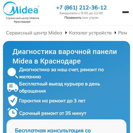
+7 (861) 212-36-12
Ежедневно с 9:00 до 21:00
Позвонить
мне утром
Сервисный центр Midea
в
Краснодаре
Сервисный центр Midea
Каталог устройств
Ремон
Диагностика варочной панели
Midea в Краснодаре
Диагностика за наш счет, ремонт по
желанию
Бесплатный выезд курьера в день
обращения
Гарантия на ремонт до 3 лет
Срочный ремонт от 35 минут
Бесплатная консультация со