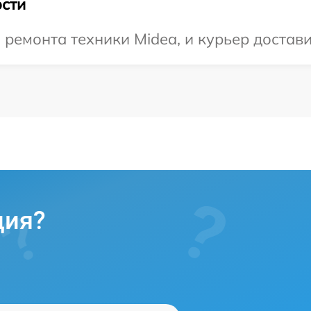
сти
емонта техники Midea, и курьер доставит
ция?