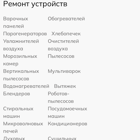
Ремонт устройств
Варочных
Обогревателей
панелей
Парогенераторов
Хлебопечек
Увлажнителей
Очистителей
воздуха
воздуха
Морозильных
Пылесосов
камер
Вертикальных
Мультиварок
пылесосов
Водонагревателей
Вытяжек
Блендеров
Роботов-
пылесосов
Стиральных
Посудомоечных
машин
машин
Микроволновых
Кондиционеров
печей
Духовых
Сушильных