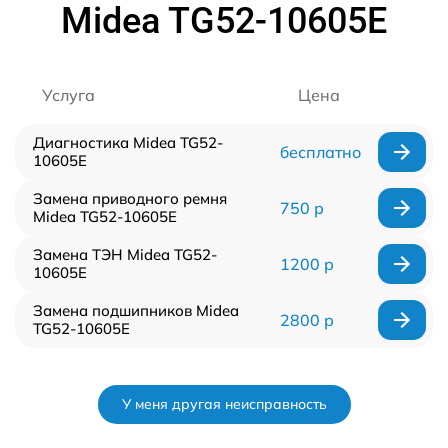
Midea TG52-10605E
Услуга
Цена
Диагностика Midea TG52-
бесплатно
10605E
Замена приводного ремня
750 р
Midea TG52-10605E
Замена ТЭН Midea TG52-
1200 р
10605E
Замена подшипников Midea
2800 р
TG52-10605E
У меня другая неисправность