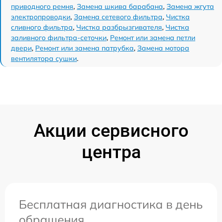
приводного ремня
,
Замена шкива барабана
,
Замена жгута
электропроводки
,
Замена сетевого фильтра
,
Чистка
сливного фильтра
,
Чистка разбрызгивателя
,
Чистка
заливного фильтра-сеточки
,
Ремонт или замена петли
двери
,
Ремонт или замена патрубка
,
Замена мотора
вентилятора сушки
.
Акции сервисного
центра
Бесплатная диагностика в день
обращения