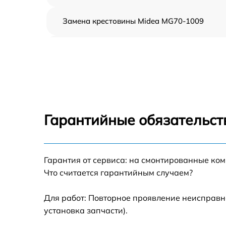
Замена крестовины Midea MG70-1009
Корпусный ремонт (замена резинок,
креплений, кнопок) Midea MG70-1009
Ремонт платы управления (восстановление)
Midea MG70-1009
Замена блока управления Midea MG70-100
Гарантийные обязательст
Ремонт/замена датчика температуры Midea
MG70-1009
Гарантия от сервиса: на смонтированные ко
Замена УБЛ Midea MG70-1009
Что считается гарантийным случаем?
Замена циркуляционного насоса Midea
MG70-1009
Для работ: Повторное проявление неисправн
установка запчасти).
Замена сливного шланга Midea MG70-1009