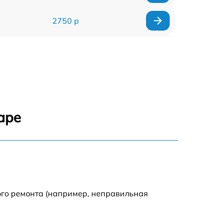
2750 р
850 р
2450 р
1800 р
аре
1100 р
1100 р
1800 р
ого ремонта (например, неправильная
1000 р