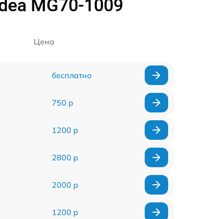
dea MG70-1009
Цена
бесплатно
750 р
1200 р
2800 р
2000 р
1200 р