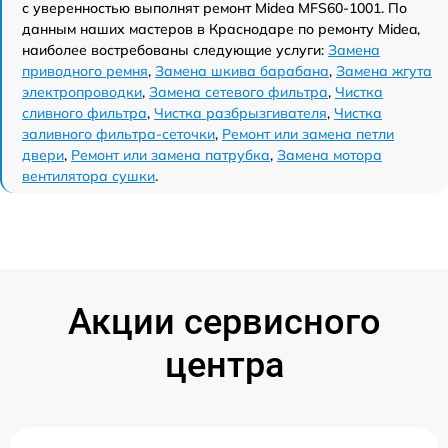
с уверенностью выполнят ремонт Midea MFS60-1001. По
данным наших мастеров в Краснодаре по ремонту Midea,
наиболее востребованы следующие услуги:
Замена
приводного ремня
,
Замена шкива барабана
,
Замена жгута
электропроводки
,
Замена сетевого фильтра
,
Чистка
сливного фильтра
,
Чистка разбрызгивателя
,
Чистка
заливного фильтра-сеточки
,
Ремонт или замена петли
двери
,
Ремонт или замена патрубка
,
Замена мотора
вентилятора сушки
.
Акции сервисного
центра