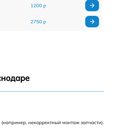
1200 р
2750 р
850 р
2450 р
1800 р
снодаре
1100 р
1100 р
1800 р
 (например, некорректный монтаж запчасти).