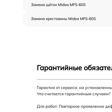
Замена щёток Midea MFS-60S
Замена крестовины Midea MFS-60S
Корпусный ремонт (замена резинок,
креплений, кнопок) Midea MFS-60S
Ремонт платы управления (восстановление)
Midea MFS-60S
Замена блока управления Midea MFS-60S
Гарантийные обязате
Ремонт/замена датчика температуры Midea
MFS-60S
Гарантия от сервиса: на установленн
Замена УБЛ Midea MFS-60S
Что считается гарантийным случаем?
Замена циркуляционного насоса Midea MFS
60S
Для работ: Повторное проявление де