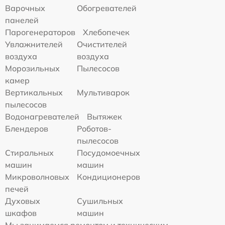
Варочных
Обогревателей
панелей
Парогенераторов
Хлебопечек
Увлажнителей
Очистителей
воздуха
воздуха
Морозильных
Пылесосов
камер
Вертикальных
Мультиварок
пылесосов
Водонагревателей
Вытяжек
Блендеров
Роботов-
пылесосов
Стиральных
Посудомоечных
машин
машин
Микроволновых
Кондиционеров
печей
Духовых
Сушильных
шкафов
машин
Мы занимаемся ремонтом и техническим