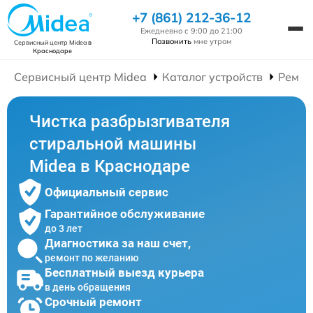
+7 (861) 212-36-12
Ежедневно с 9:00 до 21:00
Позвонить
мне утром
Сервисный центр Midea
в
Краснодаре
Сервисный центр Midea
Каталог устройств
Ремон
Чистка разбрызгивателя
стиральной машины
Midea в Краснодаре
Официальный сервис
Гарантийное обслуживание
до 3 лет
Диагностика за наш счет,
ремонт по желанию
Бесплатный выезд курьера
в день обращения
Срочный ремонт