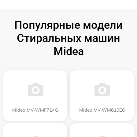
Популярные модели
Стиральных машин
Midea
Midea MV-WMF714G
Midea MV-WM610E6