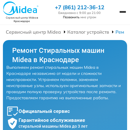
+7 (861) 212-36-12
Ежедневно с 9:00 до 21:00
Позвонить
мне утром
Сервисный центр Midea
в
Краснодаре
Сервисный центр Midea
Каталог устройств
Ремон
Ремонт Стиральных машин
Midea в Краснодаре
Выполняем ремонт стиральных машин Midea в
Краснодаре независимо от модели и сложности
неисправности. Устраняем поломки, заменяем
неисправные узлы, используем оригинальные запчасти и
проводим полную проверку устройства после ремонта.
Предоставляем гарантию на выполненные работы.
Официальный сервис
Гарантийное обслуживание
стиральной машины Midea до 3 лет