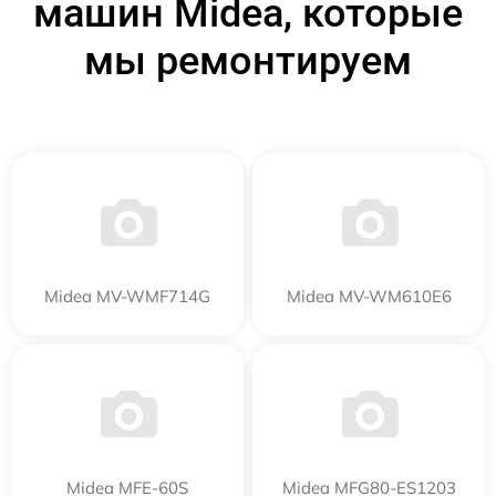
машин Midea, которые
мы ремонтируем
Midea MV-WMF714G
Midea MV-WM610E6
Midea MFE-60S
Midea MFG80-ES1203