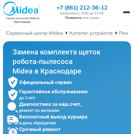
+7 (861) 212-36-12
Ежедневно с 9:00 до 21:00
Позвонить
мне утром
Сервисный центр Midea
в
Краснодаре
Сервисный центр Midea
Каталог устройств
Ремон
Замена комплекта щеток
робота-пылесоса
Midea в Краснодаре
Официальный сервис
Гарантийное обслуживание
до 3 лет
Диагностика за наш счет,
ремонт по желанию
Бесплатный выезд курьера
в день обращения
Срочный ремонт