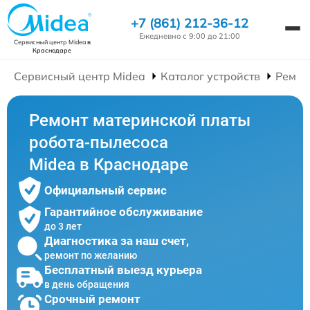
+7 (861) 212-36-12
Ежедневно с 9:00 до 21:00
Сервисный центр Midea
в
Краснодаре
Сервисный центр Midea
Каталог устройств
Ремон
Ремонт материнской платы
робота-пылесоса
Midea в Краснодаре
Официальный сервис
Гарантийное обслуживание
до 3 лет
Диагностика за наш счет,
ремонт по желанию
Бесплатный выезд курьера
в день обращения
Срочный ремонт