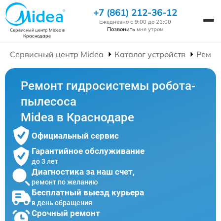
+7 (861) 212-36-12
Ежедневно с 9:00 до 21:00
Позвонить
мне утром
Сервисный центр Midea
в
Краснодаре
Сервисный центр Midea
Каталог устройств
Ремон
Ремонт гидросистемы робота-
пылесоса
Midea в Краснодаре
Официальный сервис
Гарантийное обслуживание
до 3 лет
Диагностика за наш счет,
ремонт по желанию
Бесплатный выезд курьера
в день обращения
Срочный ремонт