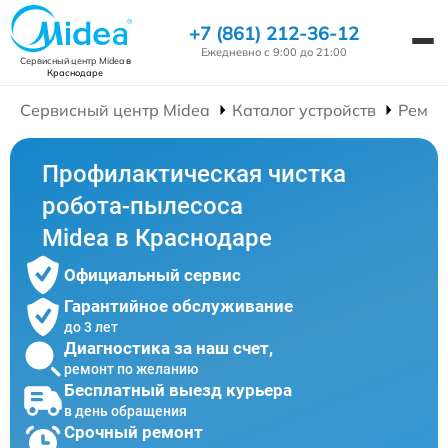
+7 (861) 212-36-12
Ежедневно с 9:00 до 21:00
Сервисный центр Midea
в
Краснодаре
Сервисный центр Midea
Каталог устройств
Ремон
Профилактическая чистка
робота-пылесоса
Midea в Краснодаре
Официальный сервис
Гарантийное обслуживание
до 3 лет
Диагностика за наш счет,
ремонт по желанию
Бесплатный выезд курьера
в день обращения
Срочный ремонт