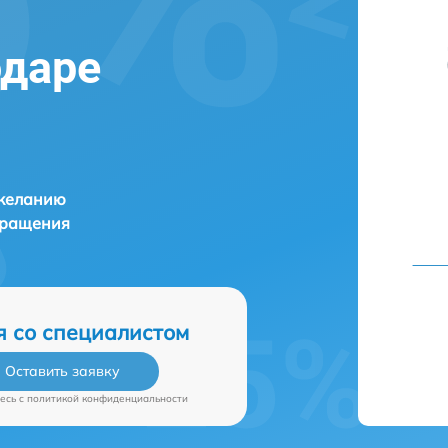
одаре
 желанию
бращения
я со специалистом
Оставить заявку
есь c
политикой конфиденциальности