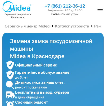
+7 (861) 212-36-12
Ежедневно с 9:00 до 21:00
Позвонить
мне утром
Сервисный центр Midea
в
Краснодаре
Сервисный центр Midea
Каталог устройств
Ремон
Замена замка посудомоечной
машины
Midea в Краснодаре
Официальный сервис
Гарантийное обслуживание
до 3 лет
Диагностика за наш счет,
ремонт по желанию
Бесплатный выезд курьера
в день обращения
Срочный ремонт