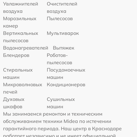
Увлажнителей
Очистителей
воздуха
воздуха
Морозильных
Пылесосов
камер
Вертикальных
Мультиварок
пылесосов
Водонагревателей
Вытяжек
Блендеров
Роботов-
пылесосов
Стиральных
Посудомоечных
машин
машин
Микроволновых
Кондиционеров
печей
Духовых
Сушильных
шкафов
машин
Мы занимаемся ремонтом и техническим
обслуживанием техники Midea по истечении
гарантийного периода. Наш центр в Краснодаре
работает независимо и не имеет официальной