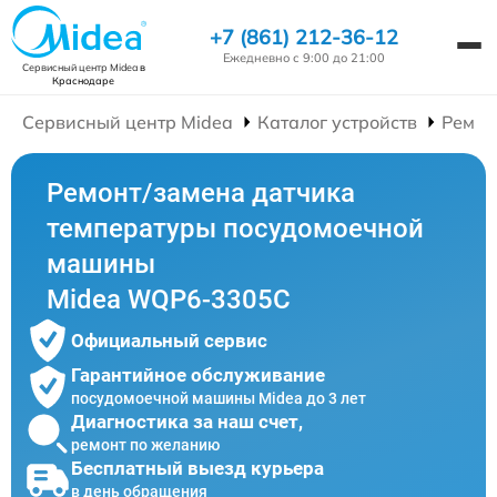
+7 (861) 212-36-12
Ежедневно с 9:00 до 21:00
Сервисный центр Midea
в
Краснодаре
Сервисный центр Midea
Каталог устройств
Ремон
Ремонт/замена датчика
температуры посудомоечной
машины
Midea WQP6-3305C
Официальный сервис
Гарантийное обслуживание
посудомоечной машины Midea до 3 лет
Диагностика за наш счет,
ремонт по желанию
Бесплатный выезд курьера
в день обращения