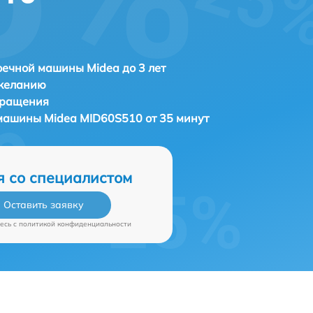
ечной машины Midea до 3 лет
 желанию
бращения
 машины
Midea MID60S510 от 35 минут
я со специалистом
Оставить заявку
есь c
политикой конфиденциальности