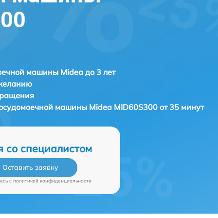
300
ечной машины Midea до 3 лет
 желанию
бращения
 посудомоечной машины
Midea MID60S300 от 35 минут
я со специалистом
Оставить заявку
есь c
политикой конфиденциальности