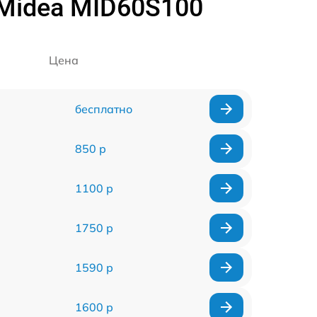
Midea MID60S100
Цена
бесплатно
850 р
1100 р
1750 р
1590 р
1600 р