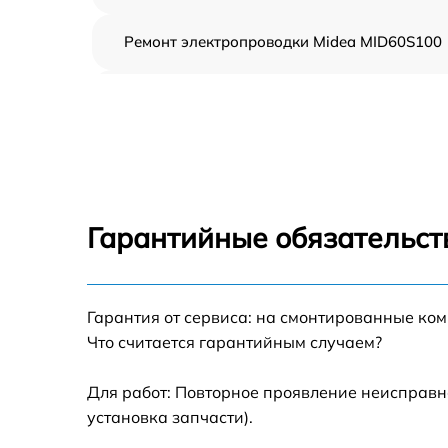
Ремонт электропроводки Midea MID60S100
Замена шнура питания Midea MID60S100
Корпусный ремонт (замена резинок,
креплений, кнопок) Midea MID60S100
Ремонт платы управления (восстановление)
Midea MID60S100
Гарантийные обязательст
Замена заливного клапана Midea
MID60S100
Замена панели управления Midea
Гарантия от сервиса: на смонтированные ко
MID60S100
Что считается гарантийным случаем?
Замена расходомера Midea MID60S100
Для работ: Повторное проявление неисправн
установка запчасти).
Замена разбрызгивателя Midea MID60S100