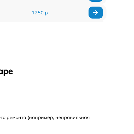
1250 р
1000 р
850 р
2590 р
аре
1550 р
1550 р
1600 р
ого ремонта (например, неправильная
750 р