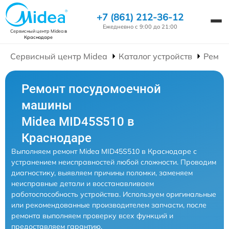
+7 (861) 212-36-12
Ежедневно с 9:00 до 21:00
Сервисный центр Midea
в
Краснодаре
Сервисный центр Midea
Каталог устройств
Ремон
Ремонт посудомоечной
машины
Midea MID45S510 в
Краснодаре
Выполняем ремонт Midea MID45S510 в Краснодаре с
устранением неисправностей любой сложности. Проводим
диагностику, выявляем причины поломки, заменяем
неисправные детали и восстанавливаем
работоспособность устройства. Используем оригинальные
или рекомендованные производителем запчасти, после
ремонта выполняем проверку всех функций и
предоставляем гарантию.