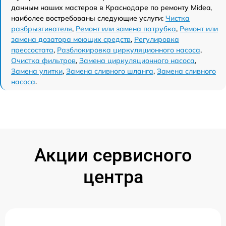
данным наших мастеров в Краснодаре по ремонту Midea,
наиболее востребованы следующие услуги:
Чистка
разбрызгивателя
,
Ремонт или замена патрубка
,
Ремонт или
замена дозатора моющих средств
,
Регулировка
прессостата
,
Разблокировка циркуляционного насоса
,
Очистка фильтров
,
Замена циркуляционного насоса
,
Замена улитки
,
Замена сливного шланга
,
Замена сливного
насоса
.
Акции сервисного
центра