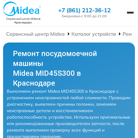
+7 (861) 212-36-12
Ежедневно с 9:00 до 21:00
Сервисный центр Midea
в
Краснодаре
Сервисный центр Midea
Каталог устройств
Ремон
Ремонт посудомоечной
машины
Midea MID45S300 в
Краснодаре
Выполняем ремонт Midea MID45S300 в Краснодаре с
устранением неисправностей любой сложности. Проводим
диагностику, выявляем причины поломки, заменяем
неисправные детали и восстанавливаем
работоспособность устройства. Используем оригинальные
или рекомендованные производителем запчасти, после
ремонта выполняем проверку всех функций и
предоставляем гарантию.