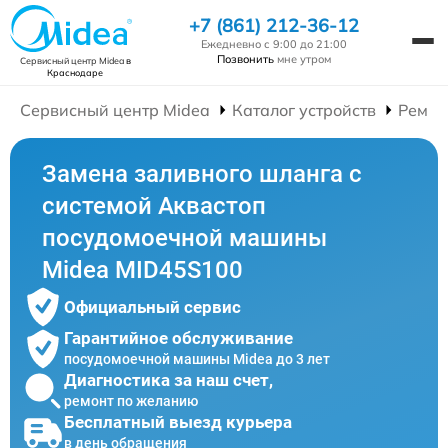
+7 (861) 212-36-12
Ежедневно с 9:00 до 21:00
Позвонить
мне утром
Сервисный центр Midea
в
Краснодаре
Сервисный центр Midea
Каталог устройств
Ремон
Замена заливного шланга с
системой Аквастоп
посудомоечной машины
Midea MID45S100
Официальный сервис
Гарантийное обслуживание
посудомоечной машины Midea до 3 лет
Диагностика за наш счет,
ремонт по желанию
Бесплатный выезд курьера
в день обращения