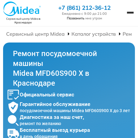
+7 (861) 212-36-12
Ежедневно с 9:00 до 21:00
Позвонить
мне утром
Сервисный центр Midea
в
Краснодаре
Сервисный центр Midea
Каталог устройств
Ремон
Ремонт посудомоечной
машины
Midea MFD60S900 X в
Краснодаре
Официальный сервис
Гарантийное обслуживание
посудомоечной машины Midea MFD60S900 X до 3 лет
Диагностика за наш счет,
ремонт по желанию
Бесплатный выезд курьера
в день обращения