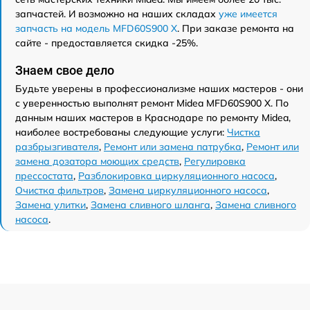
запчастей. И возможно на наших складах
уже имеется
запчасть на модель MFD60S900 X
. При заказе ремонта на
сайте - предоставляется скидка -25%.
Знаем свое дело
Будьте уверены в профессионализме наших мастеров - они
с уверенностью выполнят ремонт Midea MFD60S900 X. По
данным наших мастеров в Краснодаре по ремонту Midea,
наиболее востребованы следующие услуги:
Чистка
разбрызгивателя
,
Ремонт или замена патрубка
,
Ремонт или
замена дозатора моющих средств
,
Регулировка
прессостата
,
Разблокировка циркуляционного насоса
,
Очистка фильтров
,
Замена циркуляционного насоса
,
Замена улитки
,
Замена сливного шланга
,
Замена сливного
насоса
.