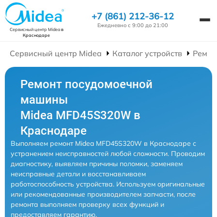
+7 (861) 212-36-12
Ежедневно с 9:00 до 21:00
Сервисный центр Midea
в
Краснодаре
Сервисный центр Midea
Каталог устройств
Ремон
Ремонт посудомоечной
машины
Midea MFD45S320W в
Краснодаре
Выполняем ремонт Midea MFD45S320W в Краснодаре с
устранением неисправностей любой сложности. Проводим
диагностику, выявляем причины поломки, заменяем
неисправные детали и восстанавливаем
работоспособность устройства. Используем оригинальные
или рекомендованные производителем запчасти, после
ремонта выполняем проверку всех функций и
предоставляем гарантию.