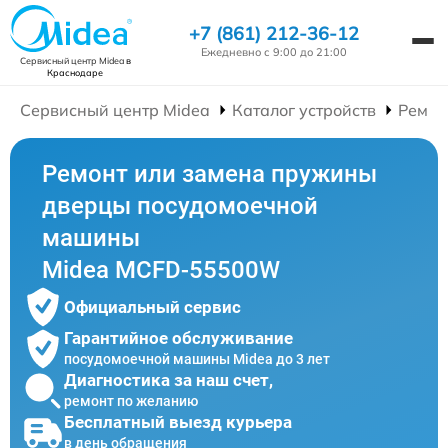
+7 (861) 212-36-12
Ежедневно с 9:00 до 21:00
Сервисный центр Midea
в
Краснодаре
Сервисный центр Midea
Каталог устройств
Ремон
Ремонт или замена пружины
дверцы посудомоечной
машины
Midea MCFD-55500W
Официальный сервис
Гарантийное обслуживание
посудомоечной машины Midea до 3 лет
Диагностика за наш счет,
ремонт по желанию
Бесплатный выезд курьера
в день обращения