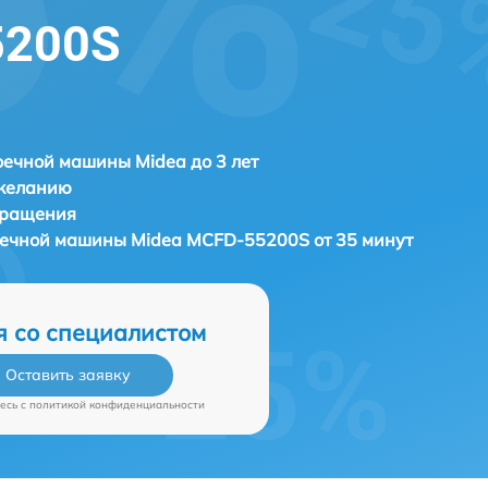
5200S
ечной машины Midea до 3 лет
 желанию
бращения
оечной машины
Midea MCFD-55200S от 35 минут
я со специалистом
Оставить заявку
есь c
политикой конфиденциальности