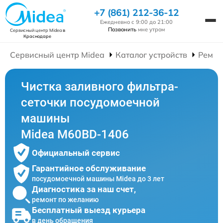
+7 (861) 212-36-12
Ежедневно с 9:00 до 21:00
Позвонить
мне утром
Сервисный центр Midea
в
Краснодаре
Сервисный центр Midea
Каталог устройств
Ремон
Чистка заливного фильтра-
сеточки посудомоечной
машины
Midea M60BD-1406
Официальный сервис
Гарантийное обслуживание
посудомоечной машины Midea до 3 лет
Диагностика за наш счет,
ремонт по желанию
Бесплатный выезд курьера
в день обращения