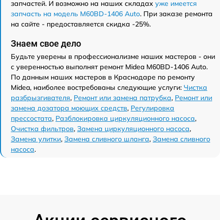
запчастей. И возможно на наших складах
уже имеется
запчасть на модель M60BD-1406 Auto
. При заказе ремонта
на сайте - предоставляется скидка -25%.
Знаем свое дело
Будьте уверены в профессионализме наших мастеров - они
с уверенностью выполнят ремонт Midea M60BD-1406 Auto.
По данным наших мастеров в Краснодаре по ремонту
Midea, наиболее востребованы следующие услуги:
Чистка
разбрызгивателя
,
Ремонт или замена патрубка
,
Ремонт или
замена дозатора моющих средств
,
Регулировка
прессостата
,
Разблокировка циркуляционного насоса
,
Очистка фильтров
,
Замена циркуляционного насоса
,
Замена улитки
,
Замена сливного шланга
,
Замена сливного
насоса
.