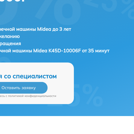
ечной машины Midea до 3 лет
 желанию
бращения
ечной машины
Midea K45D-10006F от 35 минут
я со специалистом
Оставить заявку
есь c
политикой конфиденциальности