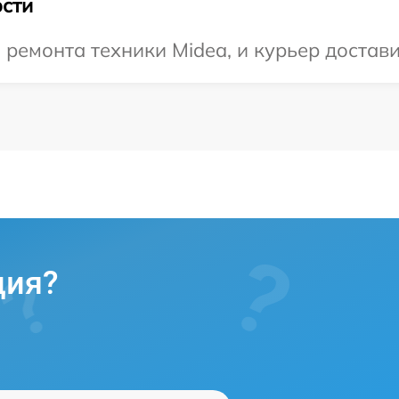
сти
емонта техники Midea, и курьер доставит
ция?