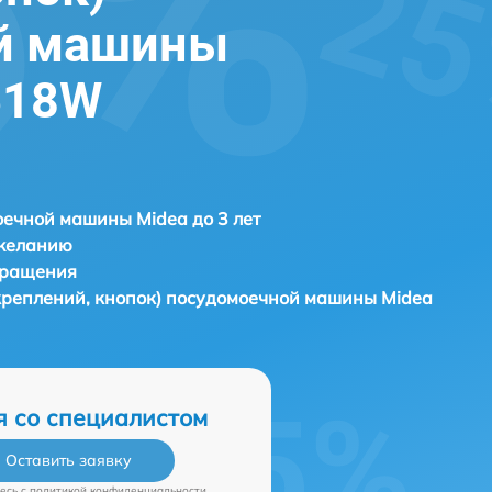
й машины
618W
ечной машины Midea до 3 лет
 желанию
бращения
 креплений, кнопок) посудомоечной машины
Midea
я со специалистом
Оставить заявку
есь c
политикой конфиденциальности